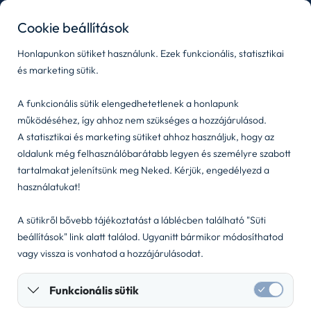
Cookie beállítások
Honlapunkon sütiket használunk. Ezek funkcionális, statisztikai
és marketing sütik.
A funkcionális sütik elengedhetetlenek a honlapunk
működéséhez, így ahhoz nem szükséges a hozzájárulásod.
Sütibeállítások
©
2026
Nelson Flottalízing Kft.
A statisztikai és marketing sütiket ahhoz használjuk, hogy az
oldalunk még felhasználóbarátabb legyen és személyre szabott
tartalmakat jelenítsünk meg Neked. Kérjük, engedélyezd a
használatukat!
A sütikről bővebb tájékoztatást a láblécben található "Süti
beállítások" link alatt találod. Ugyanitt bármikor módosíthatod
vagy vissza is vonhatod a hozzájárulásodat.
Funkcionális sütik