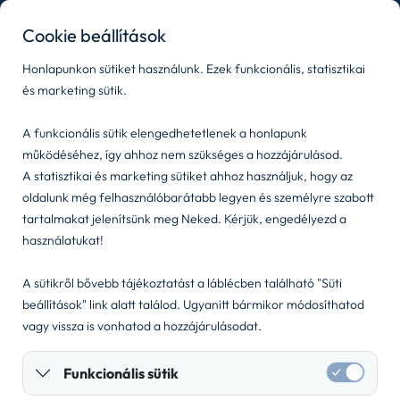
kozpont@wigomobility.com
|
+36 1 444 7777
Cookie beállítások
Honlapunkon sütiket használunk. Ezek funkcionális, statisztikai
és marketing sütik.
A funkcionális sütik elengedhetetlenek a honlapunk
működéséhez, így ahhoz nem szükséges a hozzájárulásod.
A statisztikai és marketing sütiket ahhoz használjuk, hogy az
oldalunk még felhasználóbarátabb legyen és személyre szabott
tartalmakat jelenítsünk meg Neked. Kérjük, engedélyezd a
Jogi dokumentumok
Kapcsolat
használatukat!
Sütibeállítások
Visszaélés-bejelentés
A sütikről bővebb tájékoztatást a láblécben található "Süti
beállítások" link alatt találod. Ugyanitt bármikor módosíthatod
vagy vissza is vonhatod a hozzájárulásodat.
©
2026
Nelson Flottalízing Kft.
Funkcionális sütik