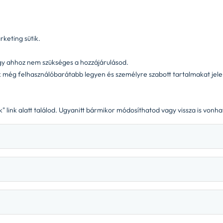
kozpont@wigomobility.com
|
+36 1 444 7777
wigo
rketing sütik.
tudj meg többet!
wigo business
extra
gy ahhoz nem szükséges a hozzájárulásod.
unk még felhasználóbarátabb legyen és személyre szabott tartalmakat jel
ok" link alatt találod. Ugyanitt bármikor módosíthatod vagy vissza is vonh
Sütibeállítások
©
20
pcsolat
Visszaélés-bejelentés