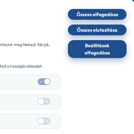
English
Összes elfogadása
wigo
GYIK
kapcsolat
max
Összes elutasítása
enítsünk meg Neked. Kérjük,
Beállítások
elfogadása
atod a hozzájárulásodat.
-
-
-
26
Nelson Flottalízing Kft.