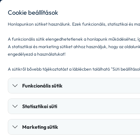
carsharing
fleet
Cookie beállítások
autók és
így
Honlapunkon sütiket használunk. Ezek funkcionális, statisztikai és ma
árak
használd
A funkcionális sütik elengedhetetlenek a honlapunk működéséhez, í
A statisztikai és marketing sütiket ahhoz használjuk, hogy az oldal
engedélyezd a használatukat!
A sütikről bővebb tájékoztatást a láblécben található "Süti beállítás
Jogi dokumentumok
Ka
Funkcionális sütik
Statisztikai süti
Marketing sütik