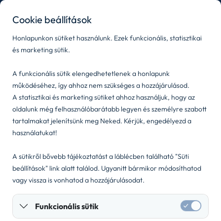
kozpont@wigomobility.com
|
+36 1 444 7777
Cookie beállítások
Honlapunkon sütiket használunk. Ezek funkcionális, statisztikai
és marketing sütik.
A funkcionális sütik elengedhetetlenek a honlapunk
működéséhez, így ahhoz nem szükséges a hozzájárulásod.
A statisztikai és marketing sütiket ahhoz használjuk, hogy az
oldalunk még felhasználóbarátabb legyen és személyre szabott
tartalmakat jelenítsünk meg Neked. Kérjük, engedélyezd a
Jogi dokumentumok
Kapcsolat
használatukat!
Sütibeállítások
Visszaélés-bejelentés
A sütikről bővebb tájékoztatást a láblécben található "Süti
beállítások" link alatt találod. Ugyanitt bármikor módosíthatod
vagy vissza is vonhatod a hozzájárulásodat.
©
2026
Nelson Flottalízing Kft.
Funkcionális sütik